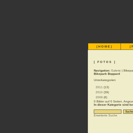
[
HOME
]
[
[ FOTOS ]
Navigation:
Galerie
| Bikepa
Bikepark Boppard
Unterkategorien
2011
(13)
2010
(39)
2009
(6)
0 Bilder auf 0 Seiten. Angeze
In dieser Kategorie sind k
Erweiterte Suche