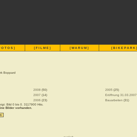
FOTOS
]
[
FILME
]
[
WARUM
]
[
BIKEPARK
rk Boppard
2008
(50)
2005
(25)
2007
(14)
Eröffnung 31.03.2007
2006
(23)
Bauarbeiten
(31)
igt: Bild 0 bis 0. 3117900 Hits.
eine Bilder vorhanden.