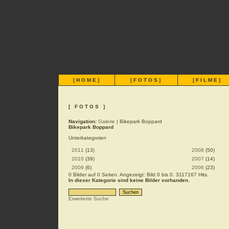
[
HOME
]
[
FOTOS
]
[
FILME
]
[ FOTOS ]
Navigation:
Galerie
| Bikepark Boppard
Bikepark Boppard
Unterkategorien
2011
(13)
2008
(50)
2010
(39)
2007
(14)
2009
(6)
2006
(23)
0 Bilder auf 0 Seiten. Angezeigt: Bild 0 bis 0. 3117167 Hits.
In dieser Kategorie sind keine Bilder vorhanden.
Erweiterte Suche