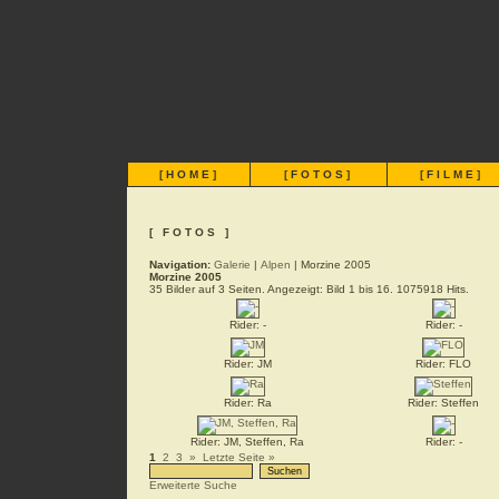
[
HOME
]
[
FOTOS
]
[
FILME
]
[ FOTOS ]
Navigation:
Galerie
|
Alpen
| Morzine 2005
Morzine 2005
35 Bilder auf 3 Seiten. Angezeigt: Bild 1 bis 16. 1075918 Hits.
Rider: -
Rider: -
Rider: JM
Rider: FLO
Rider: Ra
Rider: Steffen
Rider: JM, Steffen, Ra
Rider: -
1
2
3
»
Letzte Seite »
Erweiterte Suche