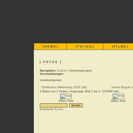
[
HOME
]
[
FOTOS
]
[
FILME
]
[ FOTOS ]
Navigation:
Galerie
| Veranstaltungen
Veranstaltungen
Unterkategorien
DirtMasters Winterberg 2009
(16)
Vanka Regule i
2 Bilder auf 1 Seiten. Angezeigt: Bild 1 bis 2. 227898 Hits.
Rider: Amir
Rider: Amir
Erweiterte Suche