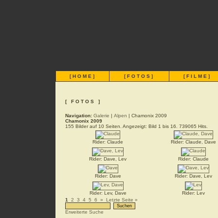
[
HOME
]
[
FOTOS
]
[
FILME
]
[ FOTOS ]
Navigation:
Galerie
|
Alpen
| Chamonix 2009
Chamonix 2009
155 Bilder auf 10 Seiten. Angezeigt: Bild 1 bis 16. 739065 Hits.
Rider: Claude
Rider: Claude, Dave
Rider: Dave, Lev
Rider: Claude
Rider: Dave
Rider: Dave, Lev
Rider: Lev, Dave
Rider: Lev
1
2
3
4
5
6
»
Letzte Seite »
Erweiterte Suche