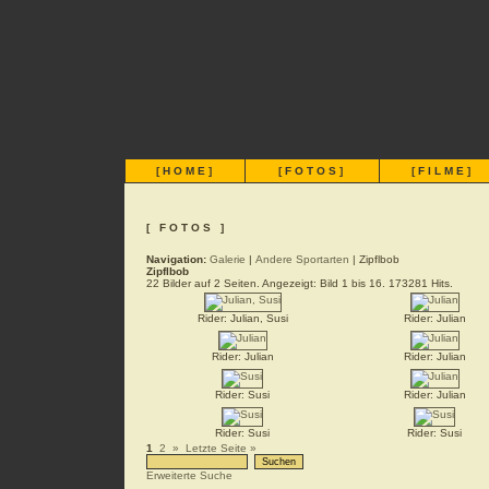
[
HOME
]
[
FOTOS
]
[
FILME
]
[ FOTOS ]
Navigation:
Galerie
|
Andere Sportarten
| Zipflbob
Zipflbob
22 Bilder auf 2 Seiten. Angezeigt: Bild 1 bis 16. 173281 Hits.
Rider: Julian, Susi
Rider: Julian
Rider: Julian
Rider: Julian
Rider: Susi
Rider: Julian
Rider: Susi
Rider: Susi
1
2
»
Letzte Seite »
Erweiterte Suche