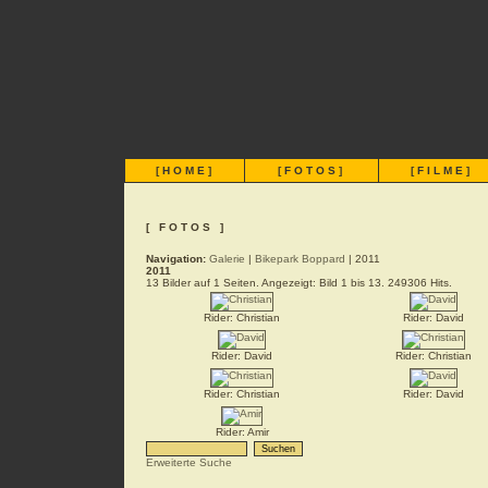
[
HOME
]
[
FOTOS
]
[
FILME
]
[ FOTOS ]
Navigation:
Galerie
|
Bikepark Boppard
| 2011
2011
13 Bilder auf 1 Seiten. Angezeigt: Bild 1 bis 13. 249306 Hits.
Rider: Christian
Rider: David
Rider: David
Rider: Christian
Rider: Christian
Rider: David
Rider: Amir
Erweiterte Suche