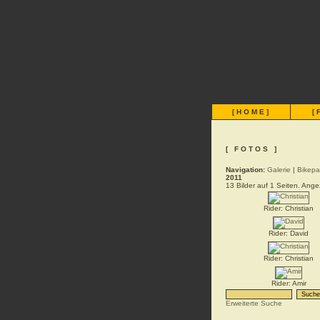
[
HOME
]
[
[ FOTOS ]
Navigation:
Galerie
|
Bikepa
2011
13 Bilder auf 1 Seiten. Angez
Rider: Christian
Rider: David
Rider: Christian
Rider: Amir
Erweiterte Suche