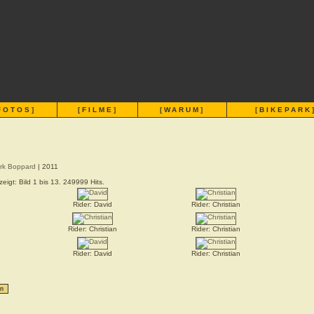
FOTOS
]
[
FILME
]
[
WARUM
]
[
BIKEPARK
rk Boppard
| 2011
eigt: Bild 1 bis 13. 249999 Hits.
Rider: David
Rider: Christian
Rider: Christian
Rider: Christian
Rider: David
Rider: Christian