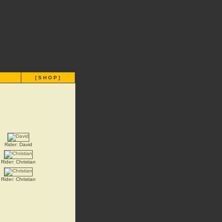
]
[
SHOP
]
Rider: David
Rider: Christian
Rider: Christian