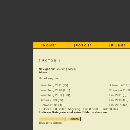
[
HOME
]
[
FOTOS
]
[
FILME
]
[ FOTOS ]
Navigation:
Galerie
| Alpen
Alpen
Unterkategorien
Vorarlberg 2011
(25)
Schweiz 2010
(
Vorarlberg 2010
(161)
Chamonix 2009
Vorarlberg 2009
(373)
Tirol 2011
(8)
Tessin 2009
(65)
Tirol 2010
(69)
Schweiz 2011
(12)
Tirol 2009
(45)
0 Bilder auf 0 Seiten. Angezeigt: Bild 0 bis 0. 3263550 Hits.
In dieser Kategorie sind keine Bilder vorhanden.
Erweiterte Suche