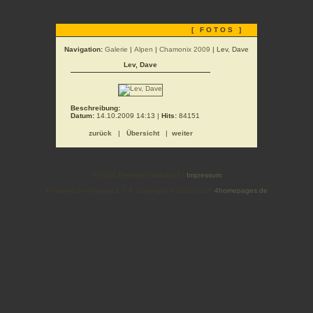
[ FOTOS ]
Navigation:
Galerie
|
Alpen
|
Chamonix 2009
| Lev, Dave
Lev, Dave
Beschreibung:
Datum:
14.10.2009 14:13 |
Hits:
84151
zurück
|
Übersicht
|
weiter
© 2010 Freerider Wolfskopf |
Impressum
Powered by 4images 1.7.4. Copyright © 2002-2026
4homepages.de