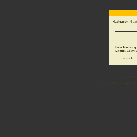
Navigation:
Gale
Beschreibung:
Datum:
22.04.2
zurück
© 2010 Fre
Powered by 4images 1.7