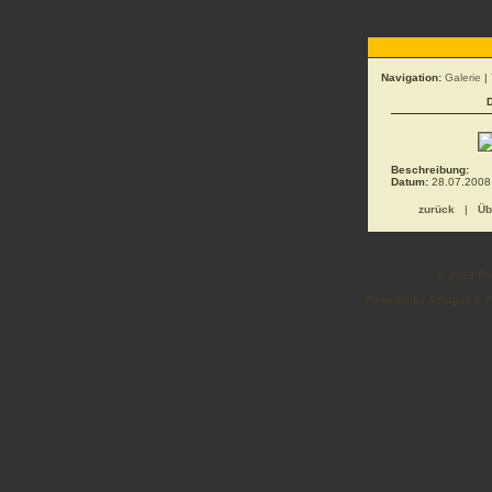
Navigation:
Galerie
|
Beschreibung:
Datum:
28.07.2008
zurück
|
Üb
© 2010 Fre
Powered by 4images 1.7