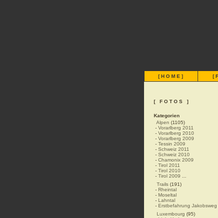
[
HOME
]
[
[ FOTOS ]
Kategorien
Alpen
(1105)
-
Vorarlberg 2011
-
Vorarlberg 2010
-
Vorarlberg 2009
-
Tessin 2009
-
Schweiz 2011
-
Schweiz 2010
-
Chamonix 2009
-
Tirol 2011
-
Tirol 2010
-
Tirol 2009
...
Trails
(191)
-
Rheintal
-
Moseltal
-
Lahntal
-
Erstbefahrung Jakobsweg
Luxembourg
(95)