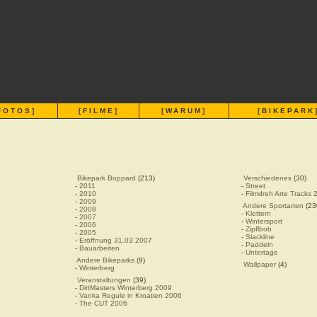
FOTOS
]
[
FILME
]
[
WARUM
]
[
BIKEPARK
Bikepark Boppard
(213)
Verschiedenes
(30)
-
2011
-
Street
-
2010
-
Filmdreh Arte Tracks 
-
2009
Andere Sportarten
(23
-
2008
-
Klettern
-
2007
-
Wintersport
-
2006
-
Zipflbob
-
2005
-
Slackline
-
Eröffnung 31.03.2007
-
Paddeln
-
Bauarbeiten
-
Untertage
Andere Bikeparks
(9)
Wallpaper
(4)
-
Winterberg
Veranstaltungen
(39)
-
DirtMasters Winterberg 2009
-
Vanka Regule in Kroatien 2006
-
The CUT 2006