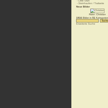
-
Little Utah
-
Steinhaufen / Trailseite
Neue Bilder
Rider: Christian
1916
Bilder in
51
Kategorien
Erweiterte Suche