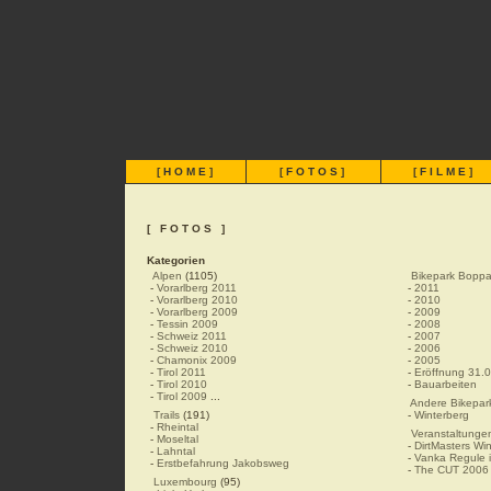
[
HOME
]
[
FOTOS
]
[
FILME
]
[ FOTOS ]
Kategorien
Alpen
(1105)
Bikepark Boppa
-
Vorarlberg 2011
-
2011
-
Vorarlberg 2010
-
2010
-
Vorarlberg 2009
-
2009
-
Tessin 2009
-
2008
-
Schweiz 2011
-
2007
-
Schweiz 2010
-
2006
-
Chamonix 2009
-
2005
-
Tirol 2011
-
Eröffnung 31.
-
Tirol 2010
-
Bauarbeiten
-
Tirol 2009
...
Andere Bikepar
Trails
(191)
-
Winterberg
-
Rheintal
Veranstaltunge
-
Moseltal
-
DirtMasters Wi
-
Lahntal
-
Vanka Regule i
-
Erstbefahrung Jakobsweg
-
The CUT 2006
Luxembourg
(95)