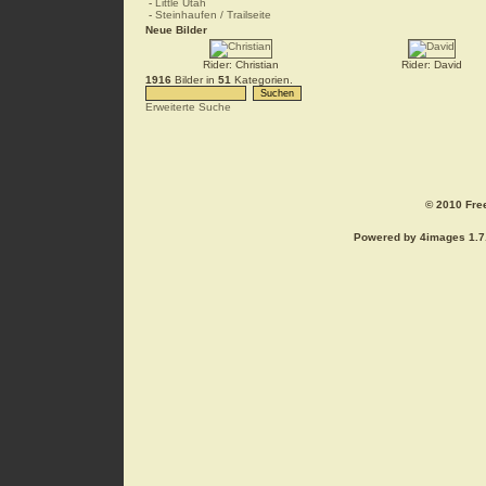
-
Little Utah
-
Steinhaufen / Trailseite
Neue Bilder
Rider: Christian
Rider: David
1916
Bilder in
51
Kategorien.
Erweiterte Suche
© 2010 Free
Powered by 4images 1.7