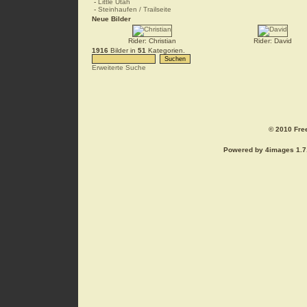
-
Little Utah
-
Steinhaufen / Trailseite
Neue Bilder
Rider: Christian
Rider: David
1916
Bilder in
51
Kategorien.
Erweiterte Suche
© 2010 Free
Powered by 4images 1.7