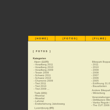
[
HOME
]
[
FOTOS
]
[
FILME
]
[ FOTOS ]
Kategorien
Alpen
(1105)
Bikepark Boppa
-
Vorarlberg 2011
-
2011
-
Vorarlberg 2010
-
2010
-
Vorarlberg 2009
-
2009
-
Tessin 2009
-
2008
-
Schweiz 2011
-
2007
-
Schweiz 2010
-
2006
-
Chamonix 2009
-
2005
-
Tirol 2011
-
Eröffnung 31.
-
Tirol 2010
-
Bauarbeiten
-
Tirol 2009
...
Andere Bikepar
Trails
(191)
-
Winterberg
-
Rheintal
Veranstaltunge
-
Moseltal
-
DirtMasters Wi
-
Lahntal
-
Vanka Regule i
-
Erstbefahrung Jakobsweg
-
The CUT 2006
Luxembourg
(95)